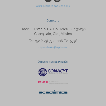
www.bibliotecas.ugto.mx
Contacto
Fracc. El Establo 1-A, Col. Marfil C.P. 36250
Guanajuato, Gto., México
Tel: +52 (473) 7320006 Ext. 5538
repositorio@ugto.mx
Otros sitios de interés: