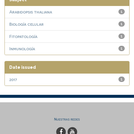
Arabidopsis thaliana
1
Biología celular
1
Fitopatología
1
Inmunología
1
Date issued
2017
1
Nuestras redes