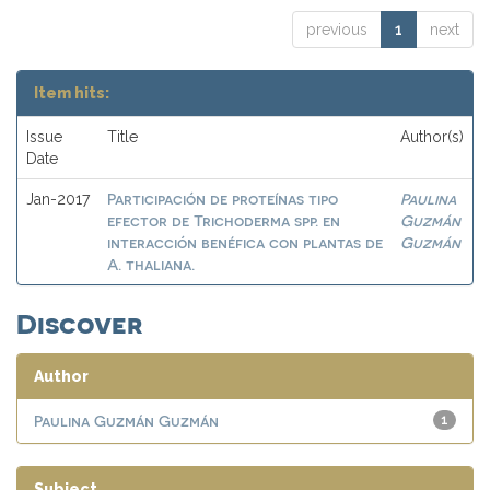
previous
1
next
Item hits:
Issue
Title
Author(s)
Date
Participación de proteínas tipo
Paulina
Jan-2017
efector de Trichoderma spp. en
Guzmán
interacción benéfica con plantas de
Guzmán
A. thaliana.
Discover
Author
Paulina Guzmán Guzmán
1
Subject