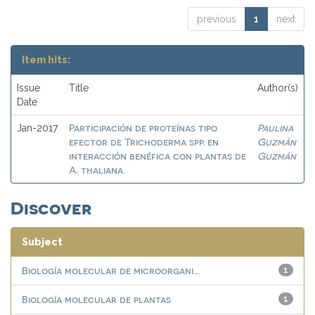
previous
1
next
Item hits:
Issue
Title
Author(s)
Date
Participación de proteínas tipo
Paulina
Jan-2017
efector de Trichoderma spp. en
Guzmán
interacción benéfica con plantas de
Guzmán
A. thaliana.
Discover
Subject
Biología molecular de microorgani...
1
Biología molecular de plantas
1