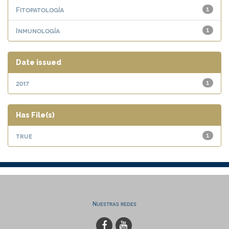
Fitopatología
1
Inmunología
1
Date issued
2017
1
Has File(s)
true
1
Nuestras redes