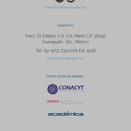
www.bibliotecas.ugto.mx
Contacto
Fracc. El Establo 1-A, Col. Marfil C.P. 36250
Guanajuato, Gto., México
Tel: +52 (473) 7320006 Ext. 5538
repositorio@ugto.mx
Otros sitios de interés: