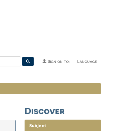
Sign on to:
Language
Discover
Subject