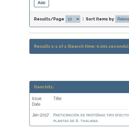
Results/Page
|
Sort items by
Results 1-1 of 1 (Search time: 0.001 seconds)
Item hits:
Issue
Title
Date
Participación de proteínas tipo efect
Jan-2017
plantas de A. thaliana.