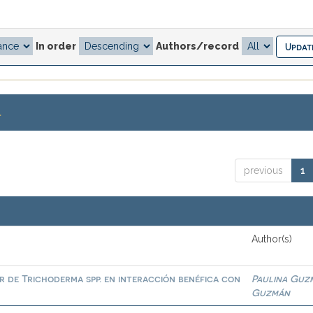
In order
Authors/record
.
previous
1
Author(s)
or de Trichoderma spp. en interacción benéfica con
Paulina Guz
Guzmán