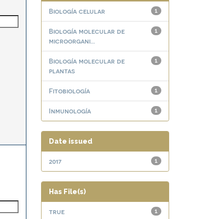
Biología celular
1
Biología molecular de
1
microorgani...
Biología molecular de
1
plantas
Fitobiología
1
Inmunología
1
Date issued
2017
1
Has File(s)
true
1