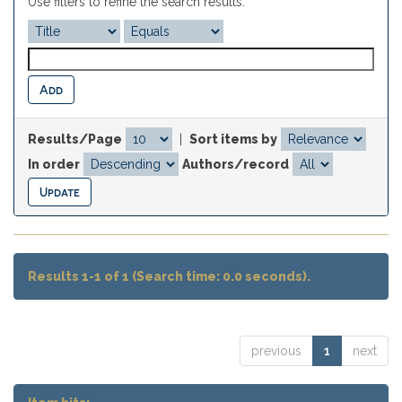
Use filters to refine the search results.
Results/Page
|
Sort items by
In order
Authors/record
Results 1-1 of 1 (Search time: 0.0 seconds).
previous
1
next