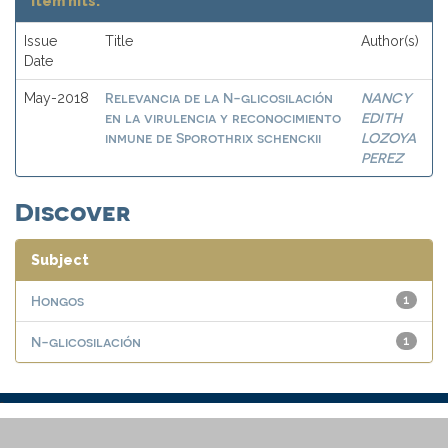
Item hits:
Issue
Title
Author(s)
Date
Relevancia de la N-glicosilación
NANCY
May-2018
en la virulencia y reconocimiento
EDITH
inmune de Sporothrix schenckii
LOZOYA
PEREZ
Discover
Subject
Hongos
1
N-glicosilación
1