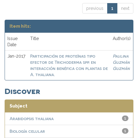
previous
1
next
Item hits:
Issue
Title
Author(s)
Date
Participación de proteínas tipo
Paulina
Jan-2017
efector de Trichoderma spp. en
Guzmán
interacción benéfica con plantas de
Guzmán
A. thaliana.
Discover
Subject
Arabidopsis thaliana
1
Biología celular
1