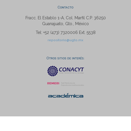
Contacto
Fracc. El Establo 1-A, Col. Marfil C.P. 36250
Guanajuato, Gto., México
Tel: +52 (473) 7320006 Ext. 5538
repositorio@ugto.mx
Otros sitios de interés: