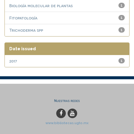
Biología molecular de plantas
1
Fitopatología
1
Trichoderma spp
1
Date issued
2017
1
Nuestras redes
www.bibliotecas.ugto.mx