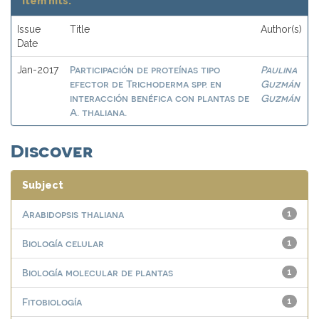
Item hits:
Issue
Title
Author(s)
Date
Participación de proteínas tipo
Paulina
Jan-2017
efector de Trichoderma spp. en
Guzmán
interacción benéfica con plantas de
Guzmán
A. thaliana.
Discover
Subject
Arabidopsis thaliana
1
Biología celular
1
Biología molecular de plantas
1
Fitobiología
1