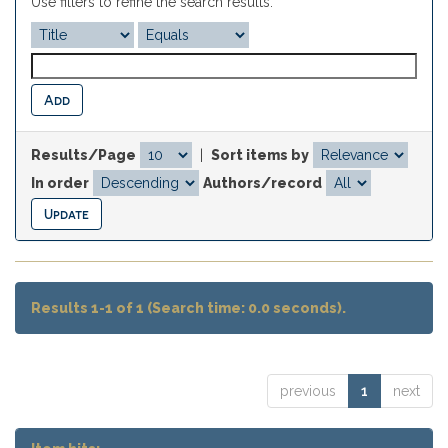
Use filters to refine the search results.
Results/Page
|
Sort items by
In order
Authors/record
Results 1-1 of 1 (Search time: 0.0 seconds).
previous
1
next