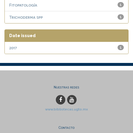
Fitopatología
1
Trichoderma spp
1
Date issued
2017
1
Nuestras redes
www.bibliotecas.ugto.mx
Contacto