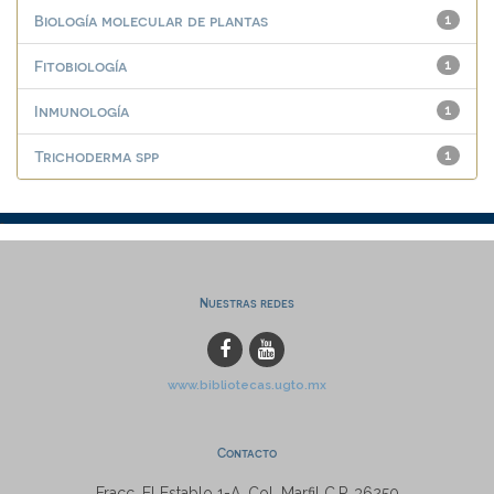
Biología molecular de plantas
1
Fitobiología
1
Inmunología
1
Trichoderma spp
1
Nuestras redes
www.bibliotecas.ugto.mx
Contacto
Fracc. El Establo 1-A, Col. Marfil C.P. 36250