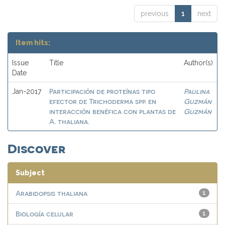
previous
1
next
Item hits:
Issue
Title
Author(s)
Date
Participación de proteínas tipo
Paulina
Jan-2017
efector de Trichoderma spp. en
Guzmán
interacción benéfica con plantas de
Guzmán
A. thaliana.
Discover
Subject
Arabidopsis thaliana
1
Biología celular
1