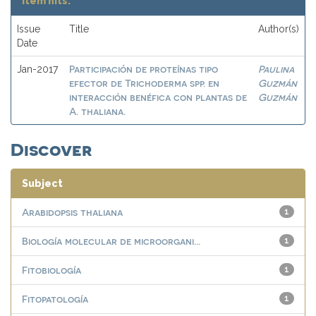
Item hits:
Issue
Title
Author(s)
Date
Participación de proteínas tipo
Paulina
Jan-2017
efector de Trichoderma spp. en
Guzmán
interacción benéfica con plantas de
Guzmán
A. thaliana.
Discover
Subject
Arabidopsis thaliana
1
Biología molecular de microorgani...
1
Fitobiología
1
Fitopatología
1