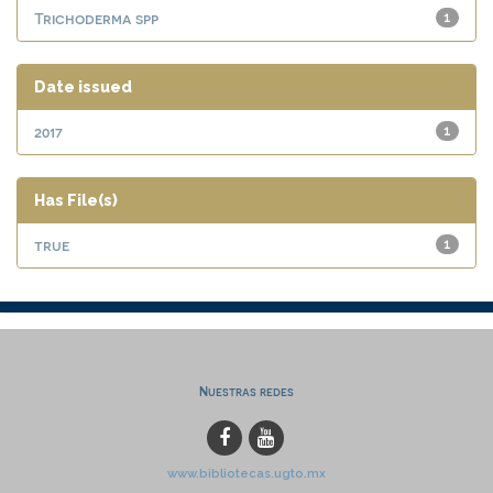
Trichoderma spp
1
Date issued
2017
1
Has File(s)
true
1
Nuestras redes
www.bibliotecas.ugto.mx