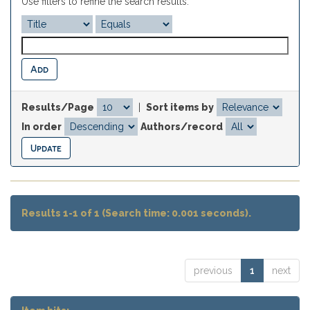
Use filters to refine the search results.
Results/Page
|
Sort items by
In order
Authors/record
Results 1-1 of 1 (Search time: 0.001 seconds).
previous
1
next