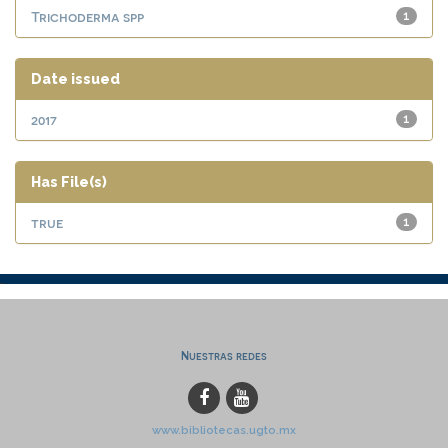
Trichoderma spp
1
Date issued
2017
1
Has File(s)
true
1
Nuestras redes
www.bibliotecas.ugto.mx