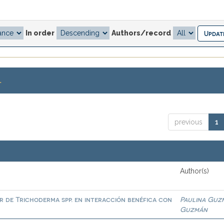
In order
Authors/record
.
previous
1
Author(s)
or de Trichoderma spp. en interacción benéfica con
Paulina Guz
Guzmán