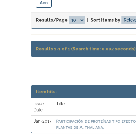
Results/Page
|
Sort items by
Results 1-1 of 1 (Search time: 0.002 seconds)
Item hits:
Issue
Title
Date
Participación de proteínas tipo efect
Jan-2017
plantas de A. thaliana.