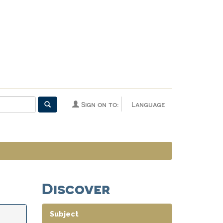
Sign on to:
Language
Discover
Subject