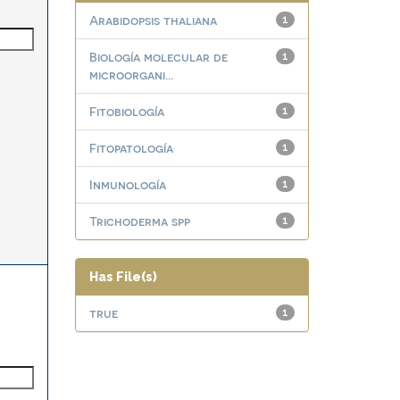
Arabidopsis thaliana
1
Biología molecular de
1
microorgani...
Fitobiología
1
Fitopatología
1
Inmunología
1
Trichoderma spp
1
Has File(s)
true
1