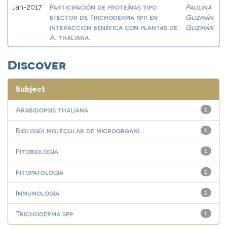
Participación de proteínas tipo
Paulina
Jan-2017
efector de Trichoderma spp. en
Guzmán
interacción benéfica con plantas de
Guzmán
A. thaliana.
Discover
Subject
Arabidopsis thaliana
1
Biología molecular de microorgani...
1
Fitobiología
1
Fitopatología
1
Inmunología
1
Trichoderma spp
1