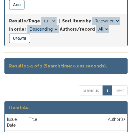
Results/Page
|
Sort items by
In order
Authors/record
Results 1-1 of 1 (Search time: 0.001 seconds).
previous
1
next
Item hits:
Issue
Title
Author(s)
Date