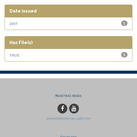
Date issued
2017
1
Has File(s)
true
1
Nuestras redes
www.bibliotecas.ugto.mx