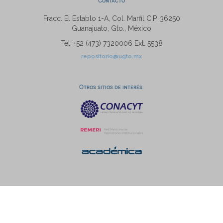
Contacto
Fracc. El Establo 1-A, Col. Marfil C.P. 36250
Guanajuato, Gto., México
Tel: +52 (473) 7320006 Ext. 5538
repositorio@ugto.mx
Otros sitios de interés: