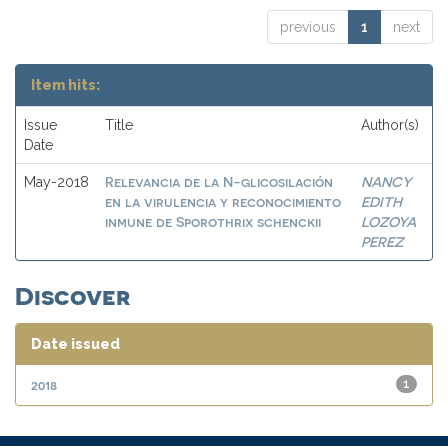
previous
1
next
Item hits:
Issue
Title
Author(s)
Date
Relevancia de la N-glicosilación
NANCY
May-2018
en la virulencia y reconocimiento
EDITH
inmune de Sporothrix schenckii
LOZOYA
PEREZ
Discover
Date issued
2018
1