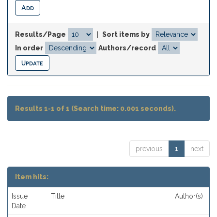
Results/Page
|
Sort items by
In order
Authors/record
Results 1-1 of 1 (Search time: 0.001 seconds).
previous
1
next
Item hits:
Issue
Title
Author(s)
Date