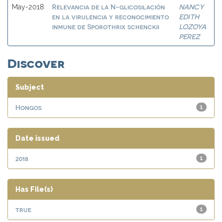
Relevancia de la N-glicosilación
NANCY
May-2018
en la virulencia y reconocimiento
EDITH
inmune de Sporothrix schenckii
LOZOYA
PEREZ
Discover
Subject
Hongos
1
Date issued
2018
1
Has File(s)
true
1