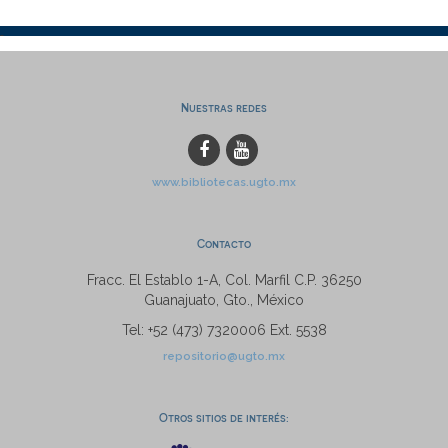
Nuestras redes
www.bibliotecas.ugto.mx
Contacto
Fracc. El Establo 1-A, Col. Marfil C.P. 36250
Guanajuato, Gto., México
Tel: +52 (473) 7320006 Ext. 5538
repositorio@ugto.mx
Otros sitios de interés: