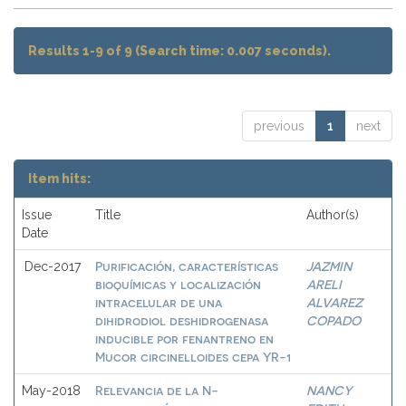
Results 1-9 of 9 (Search time: 0.007 seconds).
previous
1
next
Item hits:
Issue
Title
Author(s)
Date
Purificación, características
JAZMIN
Dec-2017
bioquímicas y localización
ARELI
intracelular de una
ALVAREZ
dihidrodiol deshidrogenasa
COPADO
inducible por fenantreno en
Mucor circinelloides cepa YR-1
Relevancia de la N-
NANCY
May-2018