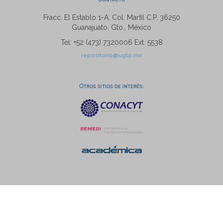
Fracc. El Establo 1-A, Col. Marfil C.P. 36250
Guanajuato, Gto., México
Tel: +52 (473) 7320006 Ext. 5538
repositorio@ugto.mx
Otros sitios de interés: