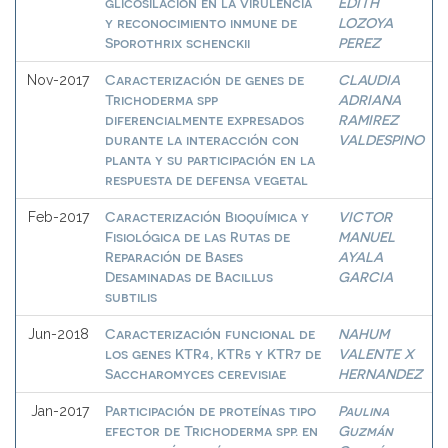
glicosilación en la virulencia
EDITH
y reconocimiento inmune de
LOZOYA
Sporothrix schenckii
PEREZ
Caracterización de genes de
CLAUDIA
Nov-2017
Trichoderma spp
ADRIANA
diferencialmente expresados
RAMIREZ
durante la interacción con
VALDESPINO
planta y su participación en la
respuesta de defensa vegetal
Caracterización Bioquímica y
VICTOR
Feb-2017
Fisiológica de las Rutas de
MANUEL
Reparación de Bases
AYALA
Desaminadas de Bacillus
GARCIA
subtilis
Caracterización funcional de
NAHUM
Jun-2018
los genes KTR4, KTR5 y KTR7 de
VALENTE X
Saccharomyces cerevisiae
HERNANDEZ
Participación de proteínas tipo
Paulina
Jan-2017
efector de Trichoderma spp. en
Guzmán