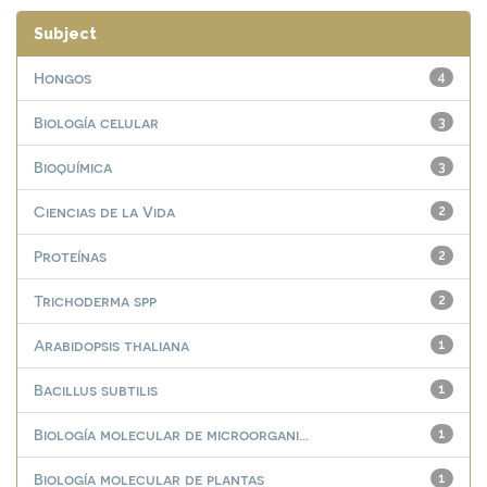
Subject
Hongos
4
Biología celular
3
Bioquímica
3
Ciencias de la Vida
2
Proteínas
2
Trichoderma spp
2
Arabidopsis thaliana
1
Bacillus subtilis
1
Biología molecular de microorgani...
1
Biología molecular de plantas
1