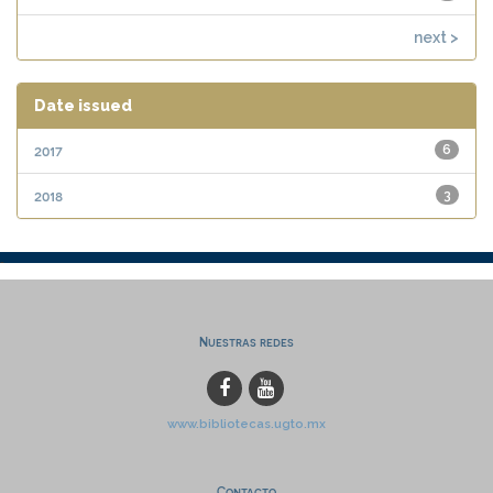
next >
Date issued
2017
6
2018
3
Nuestras redes
www.bibliotecas.ugto.mx
Contacto