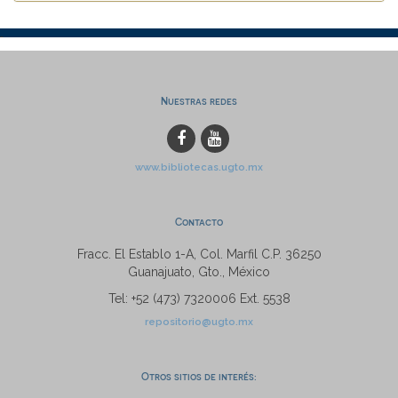
Nuestras redes
www.bibliotecas.ugto.mx
Contacto
Fracc. El Establo 1-A, Col. Marfil C.P. 36250
Guanajuato, Gto., México
Tel: +52 (473) 7320006 Ext. 5538
repositorio@ugto.mx
Otros sitios de interés: