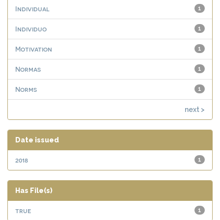
Individual
1
Individuo
1
Motivation
1
Normas
1
Norms
1
next >
Date issued
2018
1
Has File(s)
true
1