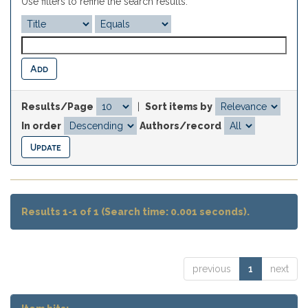
Use filters to refine the search results.
Results/Page
|
Sort items by
In order
Authors/record
Results 1-1 of 1 (Search time: 0.001 seconds).
previous
1
next