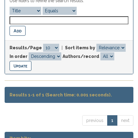
Use filters to refine the search results.
Results/Page
|
Sort items by
In order
Authors/record
Results 1-1 of 1 (Search time: 0.001 seconds).
previous
1
next