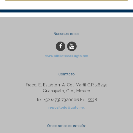
Nuestras redes
www.bibliotecas.ugto.mx
Contacto
Fracc. El Establo 1-A, Col. Marfil C.P. 36250
Guanajuato, Gto., México
Tel: +52 (473) 7320006 Ext. 5538
repositorio@ugto.mx
Otros sitios de interés: