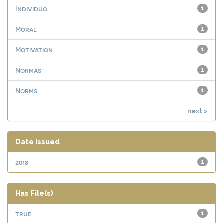
Individuo
1
Moral
1
Motivation
1
Normas
1
Norms
1
next >
Date issued
2018
1
Has File(s)
true
1