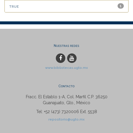
true
1
Nuestras redes
www.bibliotecas.ugto.mx
Contacto
Fracc. El Establo 1-A, Col. Marfil C.P. 36250
Guanajuato, Gto., México
Tel: +52 (473) 7320006 Ext. 5538
repositorio@ugto.mx