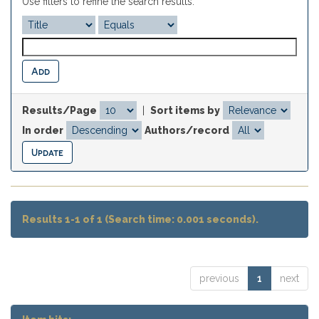
Use filters to refine the search results.
Results/Page
|
Sort items by
In order
Authors/record
Results 1-1 of 1 (Search time: 0.001 seconds).
previous
1
next