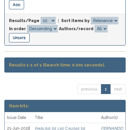
Results/Page
|
Sort items by
In order
Authors/record
Results 1-1 of 1 (Search time: 0.001 seconds).
previous
1
next
Item hits:
Issue Date
Title
Author(s)
Análisis de las Causas de
FERNANDO
21-Jun-2018