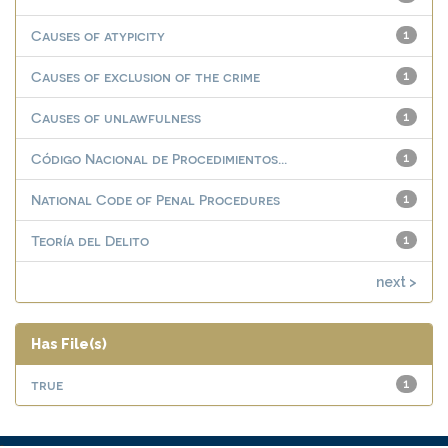
Causes of atypicity
1
Causes of exclusion of the crime
1
Causes of unlawfulness
1
Código Nacional de Procedimientos...
1
National Code of Penal Procedures
1
Teoría del Delito
1
next >
Has File(s)
true
1