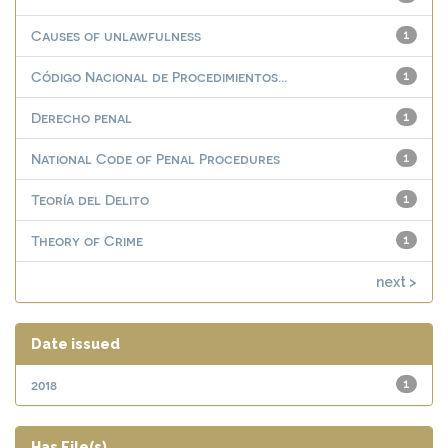
Causes of unlawfulness
1
Código Nacional de Procedimientos...
1
Derecho penal
1
National Code of Penal Procedures
1
Teoría del Delito
1
Theory of Crime
1
next >
Date issued
2018
1
Has File(s)