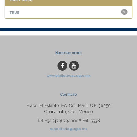
true
1
Nuestras redes
www.bibliotecas.ugto.mx
Contacto
Fracc. El Establo 1-A, Col. Marfil C.P. 36250
Guanajuato, Gto., México
Tel: +52 (473) 7320006 Ext. 5538
repositorio@ugto.mx