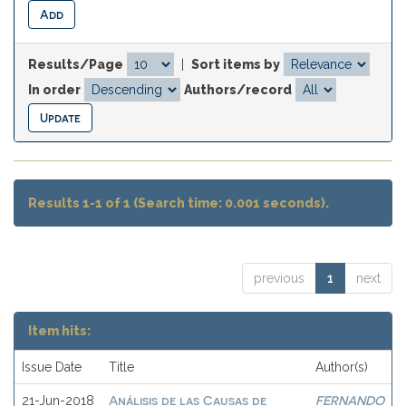
Results/Page
|
Sort items by
In order
Authors/record
Results 1-1 of 1 (Search time: 0.001 seconds).
previous
1
next
Item hits:
Issue Date
Title
Author(s)
Análisis de las Causas de
FERNANDO
21-Jun-2018