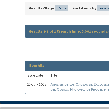
Results/Page
|
Sort items by
Results 1-1 of 1 (Search time: 0.001 seconds)
Item hits:
Issue Date
Title
Análisis de las Causas de Exclusió
21-Jun-2018
del Código Nacional de Procedimi