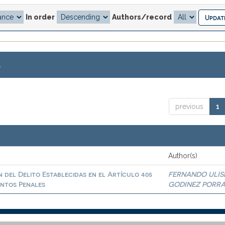
In order
Authors/record
.
previous
1
Author(s)
n del Delito Establecidas en el Artículo 405
FERNANDO ULIS
entos Penales
GODINEZ PORR