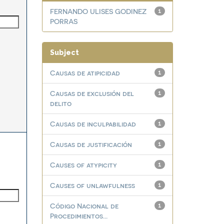
FERNANDO ULISES GODINEZ
1
PORRAS
Subject
Causas de atipicidad
1
Causas de exclusión del
1
delito
Causas de inculpabilidad
1
Causas de justificación
1
Causes of atypicity
1
Causes of unlawfulness
1
Código Nacional de
1
Procedimientos...