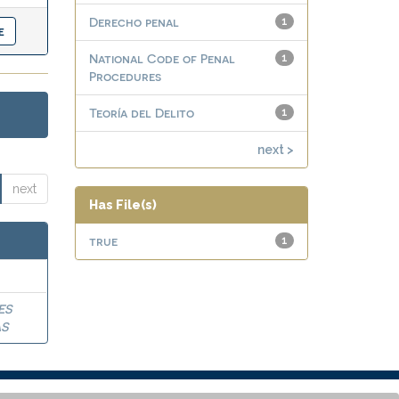
Derecho penal
1
National Code of Penal
1
Procedures
Teoría del Delito
1
next >
next
Has File(s)
true
1
ES
AS