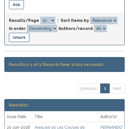
Results/Page
|
Sort items by
In order
Authors/record
Results 1-1 of 1 (Search time: 0.001 seconds).
previous
1
next
Item hits:
Issue Date
Title
Author(s)
Análisis de las Causas de
FERNANDO
21-Jun-2018