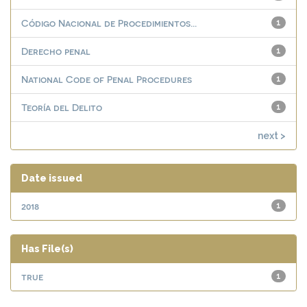
Código Nacional de Procedimientos...
1
Derecho penal
1
National Code of Penal Procedures
1
Teoría del Delito
1
next >
Date issued
2018
1
Has File(s)
true
1