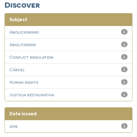
Discover
Subject
Abolicionismo
1
Abolitionism
1
Conflict regulation
1
Cárcel
1
Human rights
1
Justicia restaurativa
1
Date issued
2018
1