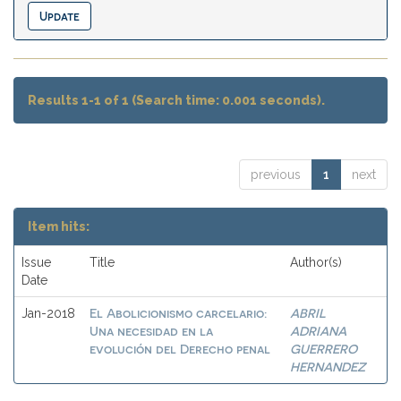
Results 1-1 of 1 (Search time: 0.001 seconds).
previous
1
next
Item hits:
Issue
Title
Author(s)
Date
El Abolicionismo carcelario:
ABRIL
Jan-2018
Una necesidad en la
ADRIANA
evolución del Derecho penal
GUERRERO
HERNANDEZ