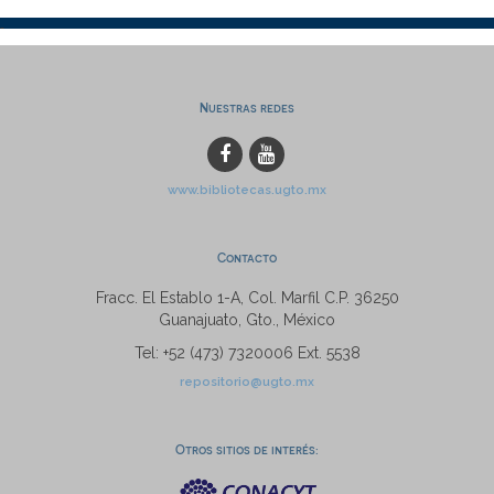
Nuestras redes
www.bibliotecas.ugto.mx
Contacto
Fracc. El Establo 1-A, Col. Marfil C.P. 36250
Guanajuato, Gto., México
Tel: +52 (473) 7320006 Ext. 5538
repositorio@ugto.mx
Otros sitios de interés: