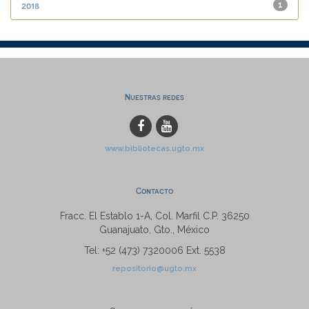
2018
1
Nuestras redes
www.bibliotecas.ugto.mx
Contacto
Fracc. El Establo 1-A, Col. Marfil C.P. 36250
Guanajuato, Gto., México
Tel: +52 (473) 7320006 Ext. 5538
repositorio@ugto.mx