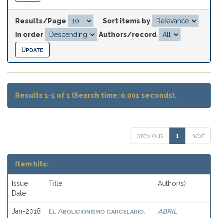
Results/Page
|
Sort items by
In order
Authors/record
Results 1-1 of 1 (Search time: 0.001 seconds).
previous
1
next
Item hits:
Issue
Title
Author(s)
Date
El Abolicionismo carcelario:
ABRIL
Jan-2018