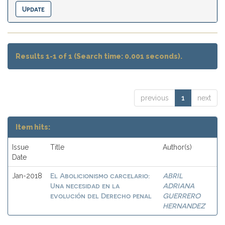
Results 1-1 of 1 (Search time: 0.001 seconds).
previous
1
next
Item hits:
Issue
Title
Author(s)
Date
El Abolicionismo carcelario:
ABRIL
Jan-2018
Una necesidad en la
ADRIANA
evolución del Derecho penal
GUERRERO
HERNANDEZ