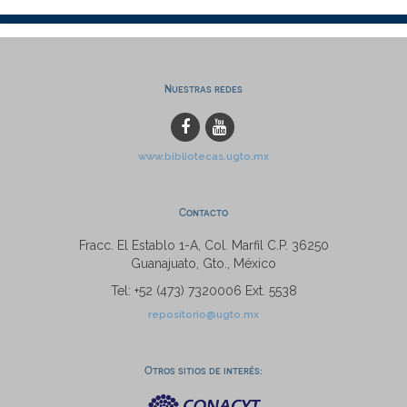
Nuestras redes
www.bibliotecas.ugto.mx
Contacto
Fracc. El Establo 1-A, Col. Marfil C.P. 36250
Guanajuato, Gto., México
Tel: +52 (473) 7320006 Ext. 5538
repositorio@ugto.mx
Otros sitios de interés: