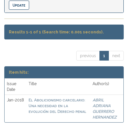
Results 1-1 of 1 (Search time: 0.001 seconds).
previous
1
next
Item hits:
Issue
Title
Author(s)
Date
El Abolicionismo carcelario:
ABRIL
Jan-2018
Una necesidad en la
ADRIANA
evolución del Derecho penal
GUERRERO
HERNANDEZ