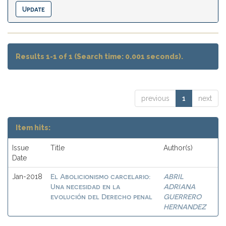
Results 1-1 of 1 (Search time: 0.001 seconds).
previous
1
next
Item hits:
Issue
Title
Author(s)
Date
El Abolicionismo carcelario:
ABRIL
Jan-2018
Una necesidad en la
ADRIANA
evolución del Derecho penal
GUERRERO
HERNANDEZ