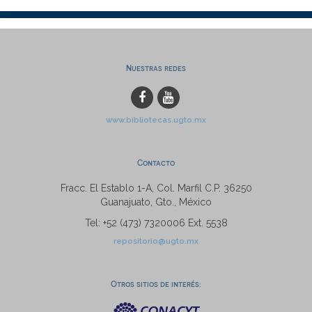
Nuestras redes
www.bibliotecas.ugto.mx
Contacto
Fracc. El Establo 1-A, Col. Marfil C.P. 36250
Guanajuato, Gto., México
Tel: +52 (473) 7320006 Ext. 5538
repositorio@ugto.mx
Otros sitios de interés: