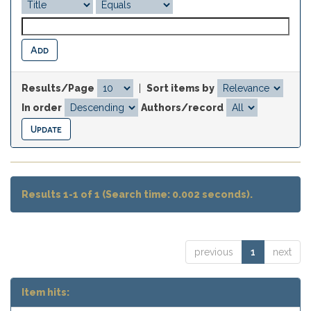
Results/Page
|
Sort items by
In order
Authors/record
Results 1-1 of 1 (Search time: 0.002 seconds).
previous
1
next
Item hits: