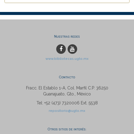
Nuestras redes
www.bibliotecas.ugto.mx
Contacto
Fracc. El Establo 1-A, Col. Marfil C.P. 36250
Guanajuato, Gto., México
Tel: +52 (473) 7320006 Ext. 5538
repositorio@ugto.mx
Otros sitios de interés: