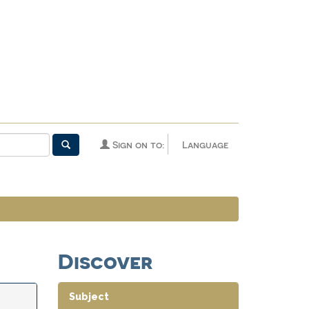
Sign on to:
Language
Discover
Subject