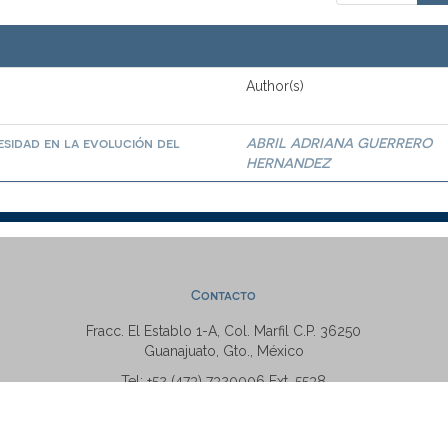
Author(s)
esidad en la evolución del
ABRIL ADRIANA GUERRERO
HERNANDEZ
Contacto
Fracc. El Establo 1-A, Col. Marfil C.P. 36250
Guanajuato, Gto., México
Tel: +52 (473) 7320006 Ext. 5538
repositorio@ugto.mx