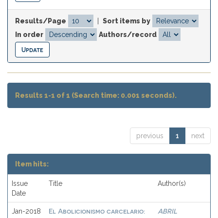
Results/Page
|
Sort items by
In order
Authors/record
Results 1-1 of 1 (Search time: 0.001 seconds).
previous
1
next
Item hits:
Issue
Title
Author(s)
Date
El Abolicionismo carcelario:
ABRIL
Jan-2018