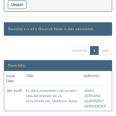
Results 1-1 of 1 (Search time: 0.001 seconds).
previous
1
next
Item hits:
Issue
Title
Author(s)
Date
El Abolicionismo carcelario:
ABRIL
Jan-2018
Una necesidad en la
ADRIANA
evolución del Derecho penal
GUERRERO
HERNANDEZ