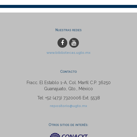
Nuestras redes
www.bibliotecas.ugto.mx
Contacto
Fracc. El Establo 1-A, Col. Marfil C.P. 36250
Guanajuato, Gto., México
Tel: +52 (473) 7320006 Ext. 5538
repositorio@ugto.mx
Otros sitios de interés: