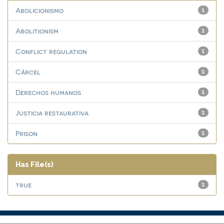
Abolicionismo
1
Abolitionism
1
Conflict regulation
1
Cárcel
1
Derechos humanos
1
Justicia restaurativa
1
Prison
1
Has File(s)
true
1