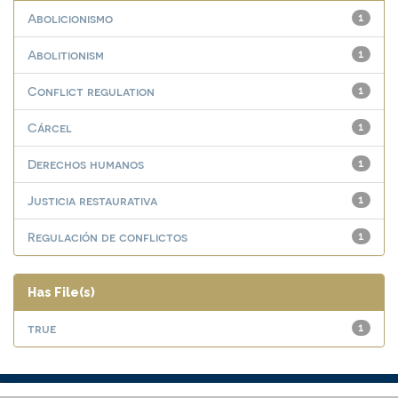
Abolicionismo
1
Abolitionism
1
Conflict regulation
1
Cárcel
1
Derechos humanos
1
Justicia restaurativa
1
Regulación de conflictos
1
Has File(s)
true
1