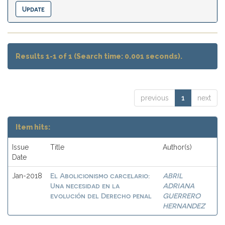
Results 1-1 of 1 (Search time: 0.001 seconds).
previous
1
next
Item hits:
Issue
Title
Author(s)
Date
El Abolicionismo carcelario:
ABRIL
Jan-2018
Una necesidad en la
ADRIANA
evolución del Derecho penal
GUERRERO
HERNANDEZ