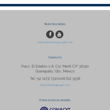
Nuestras redes
www.bibliotecas.ugto.mx
Contacto
Fracc. El Establo 1-A, Col. Marfil C.P. 36250
Guanajuato, Gto., México
Tel: +52 (473) 7320006 Ext. 5538
repositorio@ugto.mx
Otros sitios de interés: