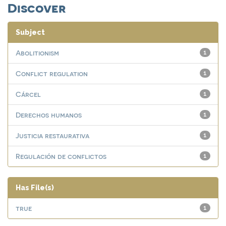
Discover
Subject
Abolitionism
1
Conflict regulation
1
Cárcel
1
Derechos humanos
1
Justicia restaurativa
1
Regulación de conflictos
1
Has File(s)
true
1