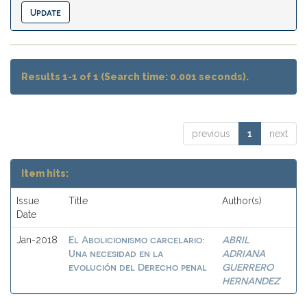
Results 1-1 of 1 (Search time: 0.001 seconds).
previous
1
next
Item hits:
Issue
Title
Author(s)
Date
El Abolicionismo carcelario:
ABRIL
Jan-2018
Una necesidad en la
ADRIANA
evolución del Derecho penal
GUERRERO
HERNANDEZ