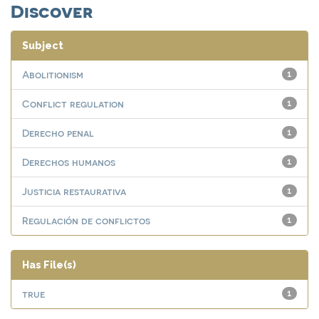
Discover
Subject
Abolitionism
1
Conflict regulation
1
Derecho penal
1
Derechos humanos
1
Justicia restaurativa
1
Regulación de conflictos
1
Has File(s)
true
1