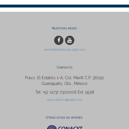
Nuestras redes
www.bibliotecas.ugto.mx
Contacto
Fracc. El Establo 1-A, Col. Marfil C.P. 36250
Guanajuato, Gto., México
Tel: +52 (473) 7320006 Ext. 5538
repositorio@ugto.mx
Otros sitios de interés: