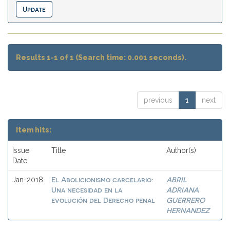
Results 1-1 of 1 (Search time: 0.001 seconds).
previous
1
next
Item hits:
Issue
Title
Author(s)
Date
El Abolicionismo carcelario:
ABRIL
Jan-2018
Una necesidad en la
ADRIANA
evolución del Derecho penal
GUERRERO
HERNANDEZ