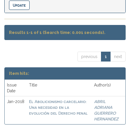
Results 1-1 of 1 (Search time: 0.001 seconds).
previous
1
next
Item hits:
Issue
Title
Author(s)
Date
El Abolicionismo carcelario:
ABRIL
Jan-2018
Una necesidad en la
ADRIANA
evolución del Derecho penal
GUERRERO
HERNANDEZ