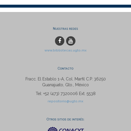
Nuestras redes
www.bibliotecas.ugto.mx
Contacto
Fracc. El Establo 1-A, Col. Marfil C.P. 36250
Guanajuato, Gto., México
Tel: +52 (473) 7320006 Ext. 5538
repositorio@ugto.mx
Otros sitios de interés: