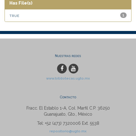
Has File(s)
true
1
Nuestras redes
www.bibliotecas.ugto.mx
Contacto
Fracc. El Establo 1-A, Col. Marfil C.P. 36250
Guanajuato, Gto., México
Tel: +52 (473) 7320006 Ext. 5538
repositorio@ugto.mx