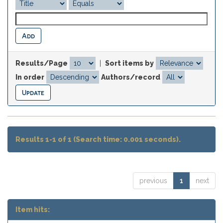
Results/Page
|
Sort items by
In order
Authors/record
Results 1-1 of 1 (Search time: 0.001 seconds).
previous
1
next
Item hits: