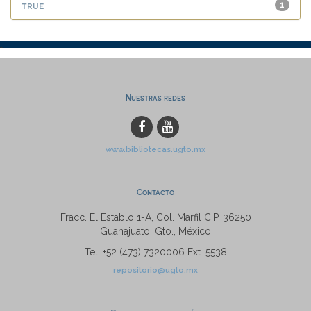
true
1
Nuestras redes
www.bibliotecas.ugto.mx
Contacto
Fracc. El Establo 1-A, Col. Marfil C.P. 36250
Guanajuato, Gto., México
Tel: +52 (473) 7320006 Ext. 5538
repositorio@ugto.mx