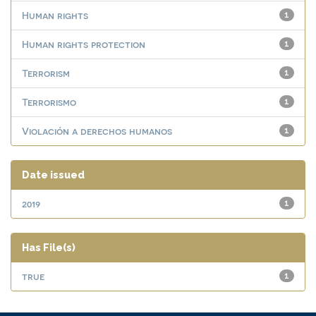
Human rights
1
Human rights protection
1
Terrorism
1
Terrorismo
1
Violación a derechos humanos
1
Date issued
2019
1
Has File(s)
true
1