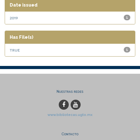
Date issued
2019
1
Has File(s)
true
1
Nuestras redes
www.bibliotecas.ugto.mx
Contacto