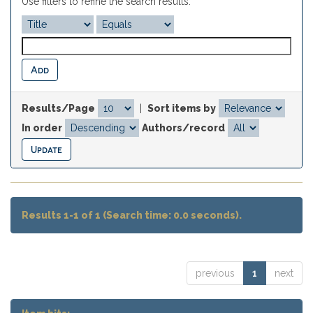
Use filters to refine the search results.
Results/Page
|
Sort items by
In order
Authors/record
Results 1-1 of 1 (Search time: 0.0 seconds).
previous
1
next