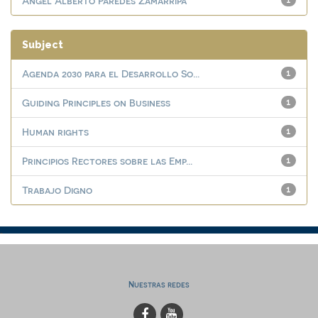
Ángel Alberto Paredes Zamarripa
1
Subject
Agenda 2030 para el Desarrollo So...
1
Guiding Principles on Business
1
Human rights
1
Principios Rectores sobre las Emp...
1
Trabajo Digno
1
Nuestras redes