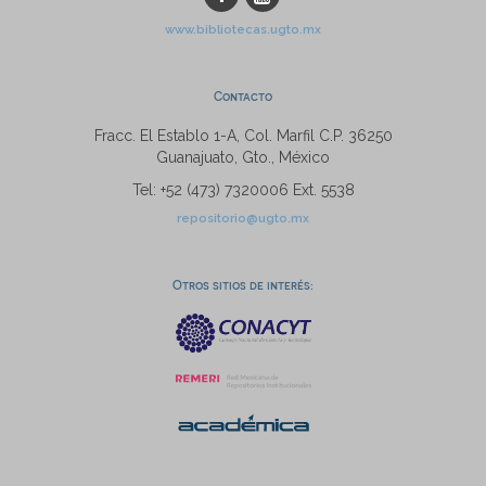
www.bibliotecas.ugto.mx
Contacto
Fracc. El Establo 1-A, Col. Marfil C.P. 36250
Guanajuato, Gto., México
Tel: +52 (473) 7320006 Ext. 5538
repositorio@ugto.mx
Otros sitios de interés: