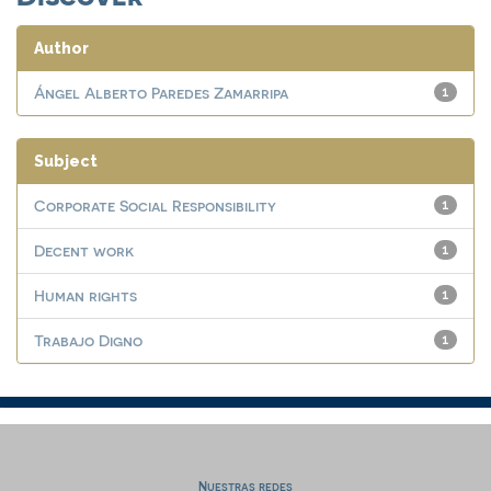
Author
Ángel Alberto Paredes Zamarripa
1
Subject
Corporate Social Responsibility
1
Decent work
1
Human rights
1
Trabajo Digno
1
Nuestras redes