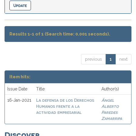
Results 1-1 of 1 (Search time: 0.001 seconds).
previous
1
next
Item hits:
Issue Date
Title
Author(s)
La defensa de los Derechos
Ángel
16-Jan-2021
Humanos frente a la
Alberto
actividad empresarial
Paredes
Zamarripa
Discover