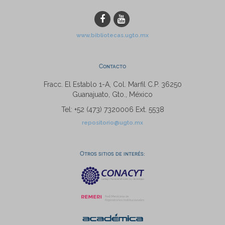
www.bibliotecas.ugto.mx
Contacto
Fracc. El Establo 1-A, Col. Marfil C.P. 36250
Guanajuato, Gto., México
Tel: +52 (473) 7320006 Ext. 5538
repositorio@ugto.mx
Otros sitios de interés: