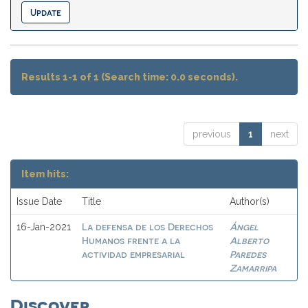
Results 1-1 of 1 (Search time: 0.0 seconds).
previous
1
next
Item hits:
Issue Date
Title
Author(s)
La defensa de los Derechos
Ángel
16-Jan-2021
Humanos frente a la
Alberto
actividad empresarial
Paredes
Zamarripa
Discover