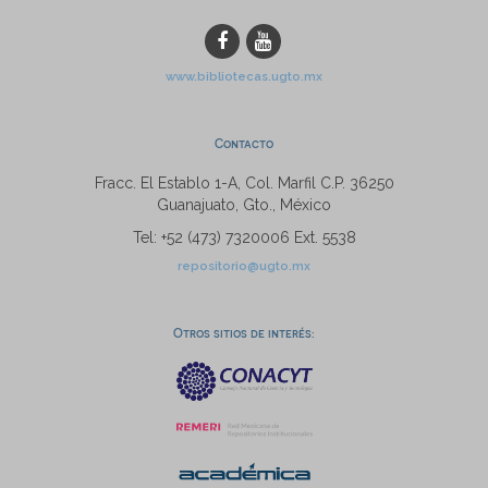
www.bibliotecas.ugto.mx
Contacto
Fracc. El Establo 1-A, Col. Marfil C.P. 36250
Guanajuato, Gto., México
Tel: +52 (473) 7320006 Ext. 5538
repositorio@ugto.mx
Otros sitios de interés: