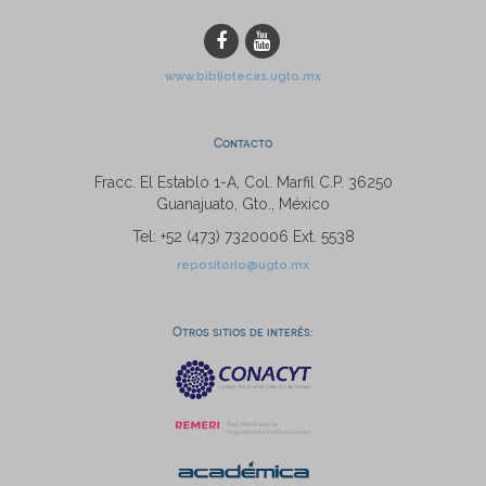
www.bibliotecas.ugto.mx
Contacto
Fracc. El Establo 1-A, Col. Marfil C.P. 36250
Guanajuato, Gto., México
Tel: +52 (473) 7320006 Ext. 5538
repositorio@ugto.mx
Otros sitios de interés: