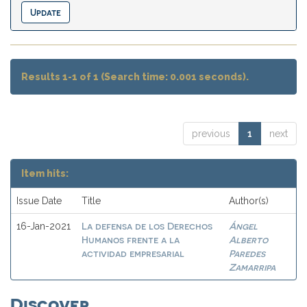
Results 1-1 of 1 (Search time: 0.001 seconds).
previous
1
next
Item hits:
Issue Date
Title
Author(s)
La defensa de los Derechos
Ángel
16-Jan-2021
Humanos frente a la
Alberto
actividad empresarial
Paredes
Zamarripa
Discover