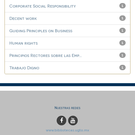
Corporate Social Responsibility
1
Decent work
1
Guiding Principles on Business
1
Human rights
1
Principios Rectores sobre las Emp...
1
Trabajo Digno
1
Nuestras redes
www.bibliotecas.ugto.mx