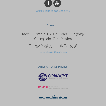
www.bibliotecas.ugto.mx
Contacto
Fracc. El Establo 1-A, Col. Marfil C.P. 36250
Guanajuato, Gto., México
Tel: +52 (473) 7320006 Ext. 5538
repositorio@ugto.mx
Otros sitios de interés: