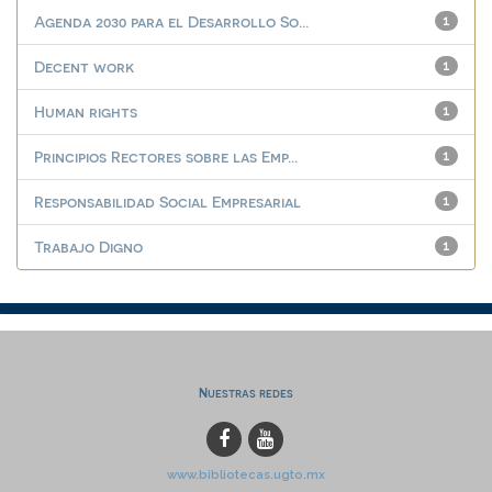
Agenda 2030 para el Desarrollo So...
1
Decent work
1
Human rights
1
Principios Rectores sobre las Emp...
1
Responsabilidad Social Empresarial
1
Trabajo Digno
1
Nuestras redes
www.bibliotecas.ugto.mx