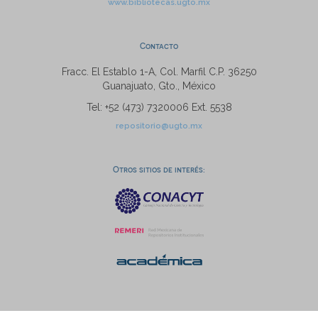
www.bibliotecas.ugto.mx
Contacto
Fracc. El Establo 1-A, Col. Marfil C.P. 36250
Guanajuato, Gto., México
Tel: +52 (473) 7320006 Ext. 5538
repositorio@ugto.mx
Otros sitios de interés: