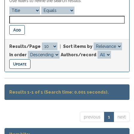
Use filters to refine the search results.
Results/Page
|
Sort items by
In order
Authors/record
Results 1-1 of 1 (Search time: 0.001 seconds).
previous
1
next