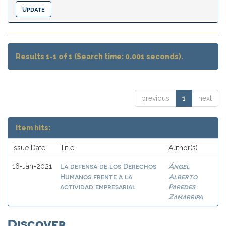
Results 1-1 of 1 (Search time: 0.001 seconds).
previous
1
next
Item hits:
Issue Date
Title
Author(s)
La defensa de los Derechos
Ángel
16-Jan-2021
Humanos frente a la
Alberto
actividad empresarial
Paredes
Zamarripa
Discover