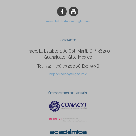
www.bibliotecas.ugto.mx
Contacto
Fracc. El Establo 1-A, Col. Marfil C.P. 36250
Guanajuato, Gto., México
Tel: +52 (473) 7320006 Ext. 5538
repositorio@ugto.mx
Otros sitios de interés: